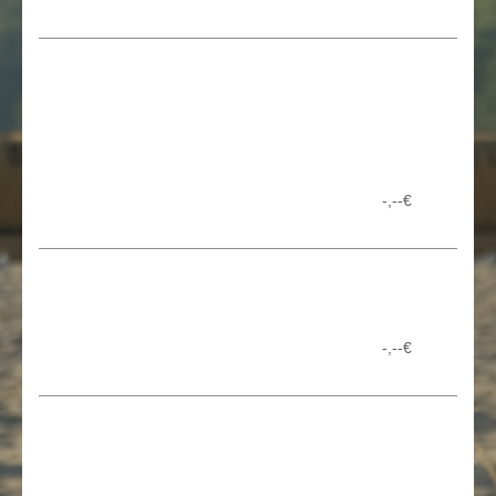
-,--€
-,--€