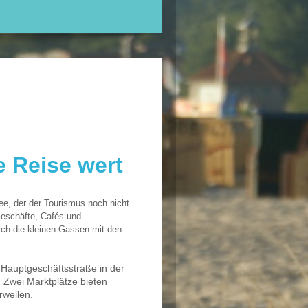
e Reise wert
ee, der der Tourismus noch nicht
 Geschäfte, Cafés und
rch die kleinen Gassen mit den
 Hauptgeschäftsstraße in der
Zwei Marktplätze bieten
rweilen.