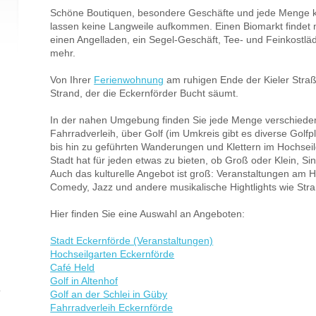
Schöne Boutiquen, besondere Geschäfte und jede Menge k
lassen keine Langweile aufkommen. Einen Biomarkt finde
einen Angelladen, ein Segel-Geschäft, Tee- und Feinkostl
mehr.
Von Ihrer
Ferienwohnung
am ruhigen Ende der Kieler Stra
Strand, der die Eckernförder Bucht säumt.
In der nahen Umgebung finden Sie jede Menge verschieden
Fahrradverleih, über Golf (im Umkreis gibt es diverse Golfp
bis hin zu geführten Wanderungen und Klettern im Hochsei
Stadt hat für jeden etwas zu bieten, ob Groß oder Klein, Si
Auch das kulturelle Angebot ist groß: Veranstaltungen am 
Comedy, Jazz und andere musikalische Hightlights wie Str
Hier finden Sie eine Auswahl an Angeboten:
Stadt Eckernförde (Veranstaltungen)
Hochseilgarten Eckernförde
Café Held
Golf in Altenhof
Golf an der Schlei in Güby
Fahrradverleih Eckernförde