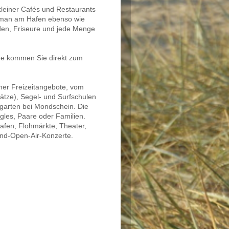
leiner Cafés und Restaurants
t man am Hafen ebenso wie
äden, Friseure und jede Menge
ße kommen Sie direkt zum
er Freizeitangebote, vom
lätze), Segel- und Surfschulen
lgarten bei Mondschein. Die
ngles, Paare oder Familien.
Hafen, Flohmärkte, Theater,
and-Open-Air-Konzerte.