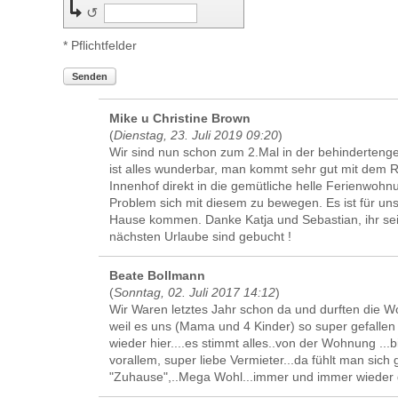
↺
* Pflichtfelder
Senden
Mike u Christine Brown
(
Dienstag, 23. Juli 2019 09:20
)
Wir sind nun schon zum 2.Mal in der behinderten
ist alles wunderbar, man kommt sehr gut mit dem R
Innenhof direkt in die gemütliche helle Ferienwohnu
Problem sich mit diesem zu bewegen. Es ist für uns
Hause kommen. Danke Katja und Sebastian, ihr seit
nächsten Urlaube sind gebucht !
Beate Bollmann
(
Sonntag, 02. Juli 2017 14:12
)
Wir Waren letztes Jahr schon da und durften die 
weil es uns (Mama und 4 Kinder) so super gefallen 
wieder hier....es stimmt alles..von der Wohnung ..
vorallem, super liebe Vermieter...da fühlt man sich 
"Zuhause",..Mega Wohl...immer und immer wieder ge