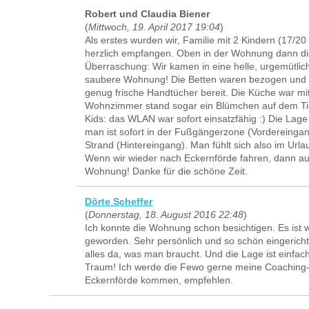
Robert und Claudia Biener
(
Mittwoch, 19. April 2017 19:04
)
Als erstes wurden wir, Familie mit 2 Kindern (17/20
herzlich empfangen. Oben in der Wohnung dann d
Überraschung: Wir kamen in eine helle, urgemütlich
saubere Wohnung! Die Betten waren bezogen und 
genug frische Handtücher bereit. Die Küche war mi
Wohnzimmer stand sogar ein Blümchen auf dem Tis
Kids: das WLAN war sofort einsatzfähig :) Die Lage
man ist sofort in der Fußgängerzone (Vordereingang
Strand (Hintereingang). Man fühlt sich also im Urla
Wenn wir wieder nach Eckernförde fahren, dann auf
Wohnung! Danke für die schöne Zeit.
Dörte Scheffer
(
Donnerstag, 18. August 2016 22:48
)
Ich konnte die Wohnung schon besichtigen. Es ist 
geworden. Sehr persönlich und so schön eingerichte
alles da, was man braucht. Und die Lage ist einfach
Traum! Ich werde die Fewo gerne meine Coaching-K
Eckernförde kommen, empfehlen.